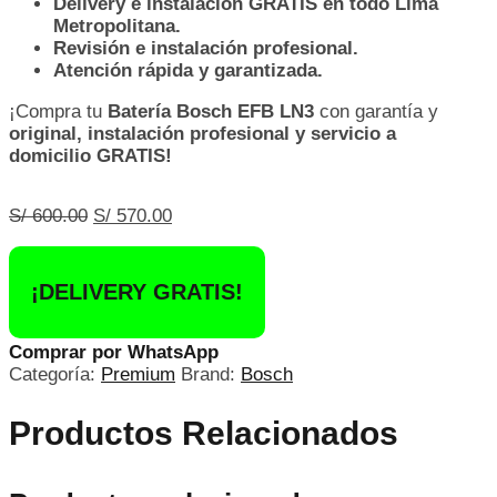
Delivery e instalación GRATIS en todo Lima
Metropolitana.
Revisión e instalación profesional.
Atención rápida y garantizada.
¡Compra tu
Batería Bosch EFB LN3
con garantía y
original,
instalación profesional y servicio a
domicilio GRATIS!
El
El
S/
600.00
S/
570.00
precio
precio
original
actual
era:
es:
¡DELIVERY GRATIS!
S/ 600.00.
S/ 570.00.
Comprar por WhatsApp
Categoría:
Premium
Brand:
Bosch
Productos Relacionados