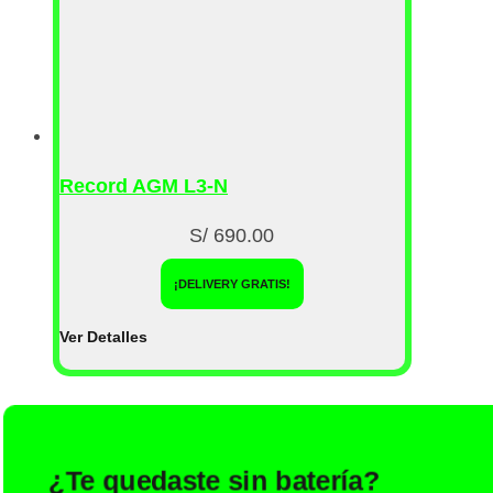
Record AGM L3-N
S/
690.00
¡DELIVERY GRATIS!
Ver Detalles
¿Te quedaste sin batería?