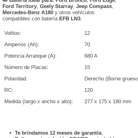
🚗
Batería ideal para:
Ford Bronco
,
Ford Edge
,
Ford Territory
,
Geely Starray
,
Jeep Compass
,
Mercedes-Benz A180
y otros vehículos
compatibles con batería
EFB LN3
.
Voltios:
12
Amperios (Ah):
70
Potencia Arranque (A):
680 A
Número de Placas:
15
Polaridad:
Derecho (Borne grueso
RC:
120
Medida (largo x ancho x alto):
277 x 175 x 190 mm
Te brindamos 12 meses de garantía.